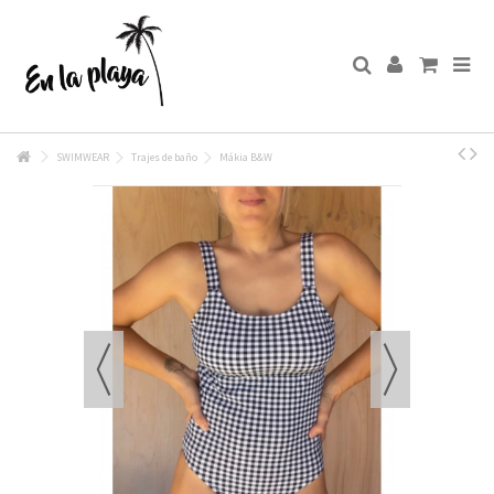
SWIMWEAR
Trajes de baño
Mákia B&W