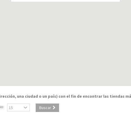
rección, una ciudad o un país) con el fin de encontrar las tiendas m
io:
Buscar